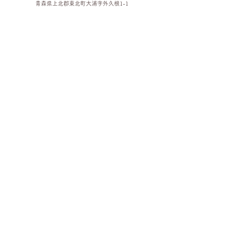
青森県上北郡東北町大浦字外久根1-1
お問い合わせは
こちら＞＞
​または、白米販売所までお願いします。
​茨城倉庫
〒0300-0603
茨城県稲敷市伊佐部字上宿1063-1
お問い合わせは
こちら＞＞